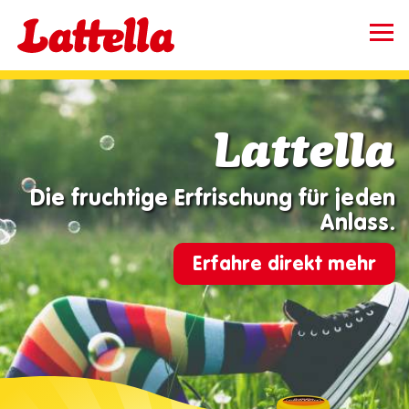
Direkt
zum
Inhalt
Produkte
Songs
Lattella
Rezepte
Die fruchtige Erfrischung für jeden
Über Lattella
Anlass.
Kontakt
Erfahre direkt mehr
Karriere