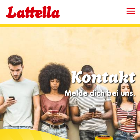
Direkt
zum
Inhalt
Produkte
Songs
Rezepte
Über Lattella
Kontakt
Kontakt
Melde dich bei uns.
Karriere