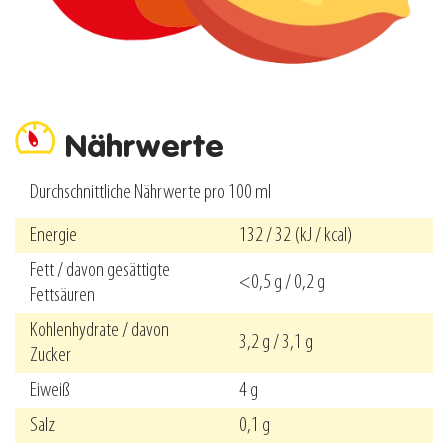
Nährwerte
Durchschnittliche Nährwerte pro 100 ml
Energie
132 / 32 (kJ / kcal)
Fett / davon gesättigte
<0,5 g / 0,2 g
Fettsäuren
Kohlenhydrate / davon
3,2 g / 3,1 g
Zucker
Eiweiß
4 g
Salz
0,1 g